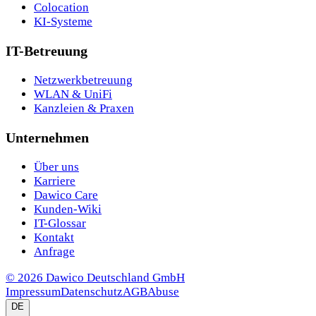
Colocation
KI-Systeme
IT-Betreuung
Netzwerkbetreuung
WLAN & UniFi
Kanzleien & Praxen
Unternehmen
Über uns
Karriere
Dawico Care
Kunden-Wiki
IT-Glossar
Kontakt
Anfrage
©
2026
Dawico Deutschland GmbH
Impressum
Datenschutz
AGB
Abuse
DE